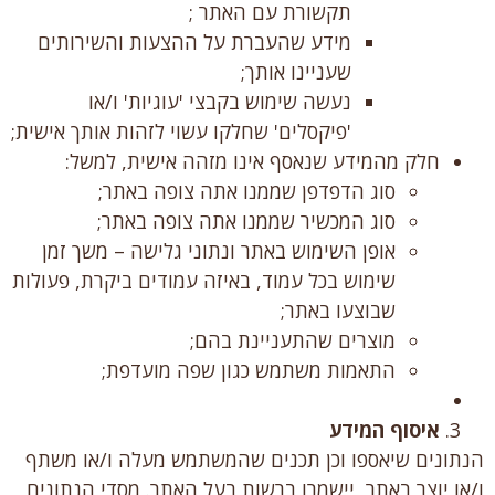
תקשורת עם האתר ;
מידע שהעברת על ההצעות והשירותים
שעניינו אותך;
נעשה שימוש בקבצי 'עוגיות' ו/או
'פיקסלים' שחלקו עשוי לזהות אותך אישית;
חלק מהמידע שנאסף אינו מזהה אישית, למשל:
סוג הדפדפן שממנו אתה צופה באתר;
סוג המכשיר שממנו אתה צופה באתר;
אופן השימוש באתר ונתוני גלישה – משך זמן
שימוש בכל עמוד, באיזה עמודים ביקרת, פעולות
שבוצעו באתר;
מוצרים שהתעניינת בהם;
התאמות משתמש כגון שפה מועדפת;
איסוף המידע
הנתונים שיאספו וכן תכנים שהמשתמש מעלה ו/או משתף
ו/או יוצר באתר, יישמרו ברשות בעל האתר. מסדי הנתונים