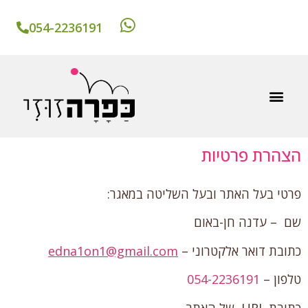
054-2236191
אומץ 1 / 1
הצהרת פרטיות
פרטי בעל האתר ובעל השליטה במאגר:
שם – עדנה חן-באום
כתובת דואר אלקטרוני –
edna1on1@gmail.com
טלפון –
054-2236191
כתובת URL של האתר –